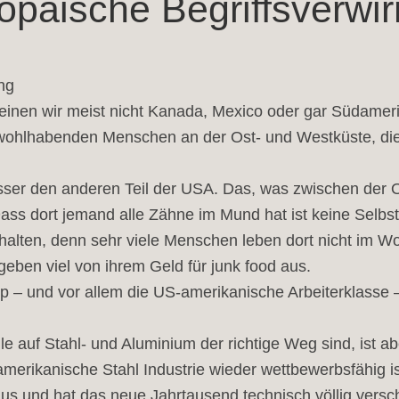
opäische Begriffsverwir
ng
nen wir meist nicht Kanada, Mexico oder gar Südamerik
 wohlhabenden Menschen an der Ost- und Westküste, die
ser den anderen Teil der USA. Das, was zwischen der O
ass dort jemand alle Zähne im Mund hat ist keine Selbs
alten, denn sehr viele Menschen leben dort nicht im Wo
eben viel von ihrem Geld für junk food aus.
 – und vor allem die US-amerikanische Arbeiterklasse – 
le auf Stahl- und Aluminium der richtige Weg sind, ist a
merikanische Stahl Industrie wieder wettbewerbsfähig ist
us und hat das neue Jahrtausend technisch völlig vers