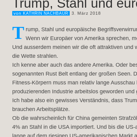
Trump, Stahl und eur
3. März 2018
von
KATHRIN NACHBAUR
T
rump, Stahl und europäische Begriffsverwirru
Wenn wir Europäer von Amerika sprechen, mei
Und ausserdem meinen wir die oft attraktiven und
die Wette strahlen.
Ich kenne aber auch das andere Amerika. Oder bes
sogenannten Rust Belt entlang der großen Seen. D
Fitness-Körpern muss man relativ lange Ausschau h
produzierenden Industrie arbeitslos geworden und g
Ich habe also ein gewisses Verständnis, dass Trump
brauchen Arbeitsplätze.
Ob die wahrscheinlich für China gemeinten Strafzöl
4% an Stahl in die USA importiert. Und bis die US-a
lange auf dem riesigen US-amerikanischen Markt a