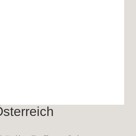
© 2012 ctr Kleinoscheg Development GmbH
sterreich