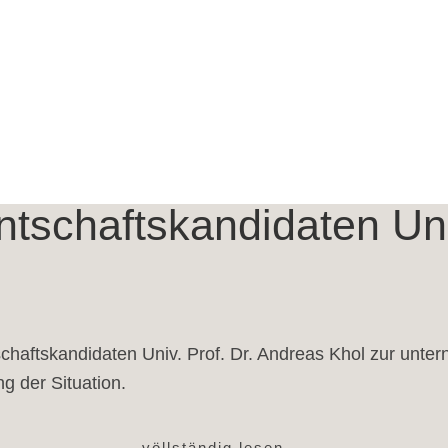
ntschaftskandidaten Uni
haftskandidaten Univ. Prof. Dr. Andreas Khol zur unterne
g der Situation.
völlständig lesen
→