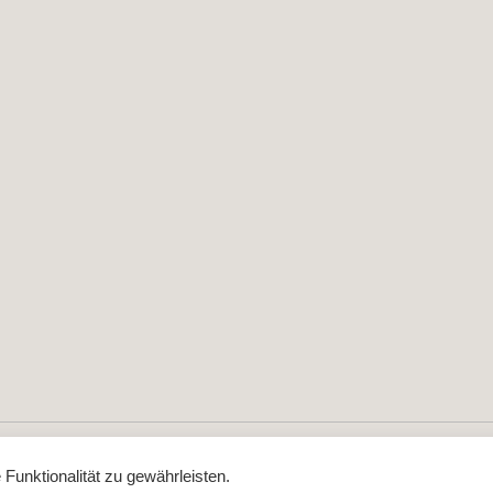
© 2015-2026 Wirtschaftswunder.at
Impressum & Datenschutz
unktionalität zu gewährleisten.