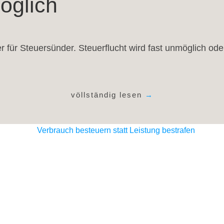
öglich
er für Steuersünder. Steuerflucht wird fast unmöglich od
völlständig lesen
→