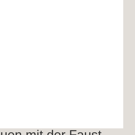
© Kerstin Pukall
uen mit der Faust