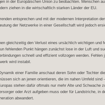
n in der Europäischen Union zu beobachten. Menschen aus 
rn ziehen in die wirtschaftlich starken Länder der EU.
nden entsprechen und mit der modernen Interpretation der 
deutung der Netzwerke in einer Gesellschaft wird jedoch e
n gleichzeitig den Verlust eines ursächlich wichtigen und 
n fehlenden Punkt hängen zunächst lose in der Luft und su
erbindungen schnell und effizient vollzogen werden. Fehlen 
rk wird instabil.
 Dynamik einer Familie anschaut deren Sohn oder Tochter die
müssen sich an jenen orientieren, die im nahen Umfeld sind –
ropas stehen dafür oftmals nur mehr Alte und Schwache zu
ersorger oder Arzt aufgeben muss oder für Landstriche, in d
neration abwandert.