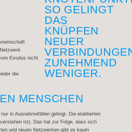
SO GELINGT
DAS
KNÜPFEN
NEUER
Gemeinschaft
VERBINDUNGE
 Netzwerk
 vom Exodus nicht
ZUNEHMEND
WENIGER.
weder die
LEN MENSCHEN
ur in Ausnahmefällen gelingt. Die etablierten
verstehen ist). Das hat zur Folge, dass sich
ierten und neuen Netzwerken gibt es kaum