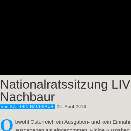
Nationalratssitzung LI
Nachbaur
28. April 2016
von
KATHRIN NACHBAUR
O
bwohl Österreich ein Ausgaben- und kein Einnah
ausgegeben als eingenommen. Einige Ausgaben si