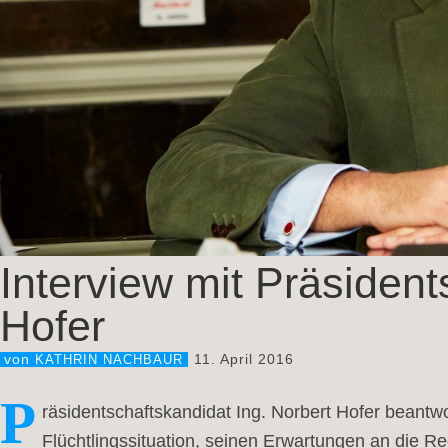
Interview mit Präsident
Hofer
11. April 2016
von
KATHRIN NACHBAUR
P
räsidentschaftskandidat Ing. Norbert Hofer beantw
Flüchtlingssituation, seinen Erwartungen an die R