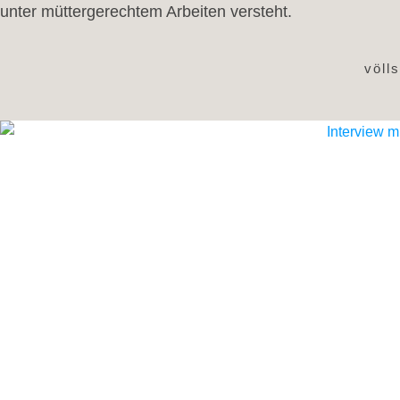
unter müttergerechtem Arbeiten versteht.
völl