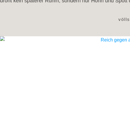
droht kein späterer Ruhm, sondern nur Hohn und Spott 
völl